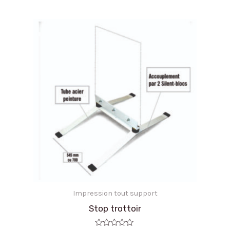
Note
0
sur
5
Impression tout support
Stop trottoir