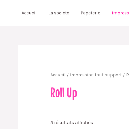
Aller
au
Accueil
La société
Papeterie
Impress
contenu
Accueil
/
Impression tout support
/ R
Roll Up
5 résultats affichés