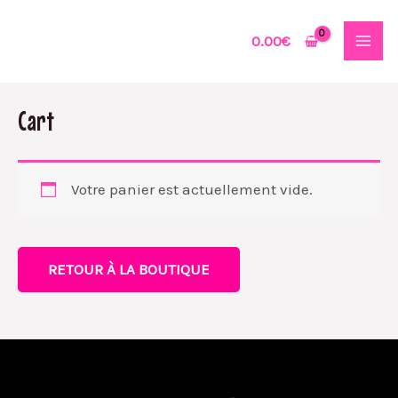
Aller
MAI
au
0.00
€
MEN
contenu
Cart
Votre panier est actuellement vide.
RETOUR À LA BOUTIQUE