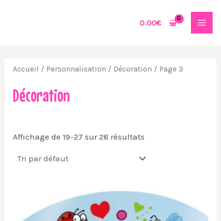
Aller
MAI
au
0.00
€
MEN
contenu
Accueil
/
Personnalisation
/
Décoration
/ Page 3
Décoration
Affichage de 19–27 sur 28 résultats