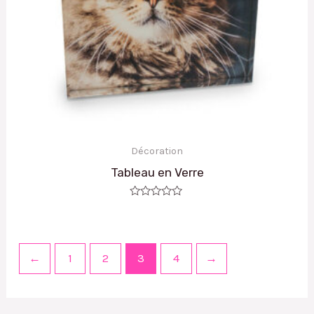
Décoration
Tableau en Verre
Note
0
sur
5
←
1
2
3
4
→