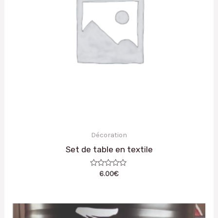
Décoration
Set de table en textile
Note
6.00
€
0
sur
5