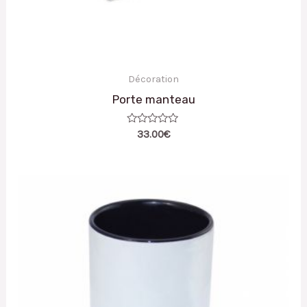
Décoration
Porte manteau
Note
33.00
€
0
sur
5