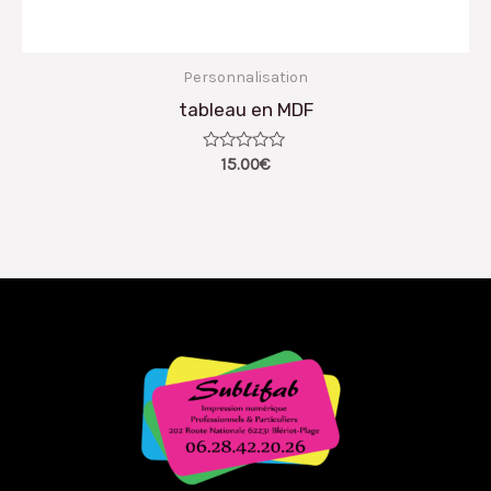
Personnalisation
tableau en MDF
Note
15.00
€
0
sur
5