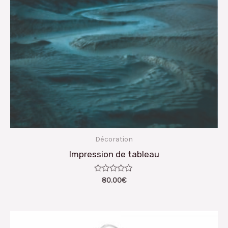
Décoration
Impression de tableau
Note
80.00
€
0
sur
5