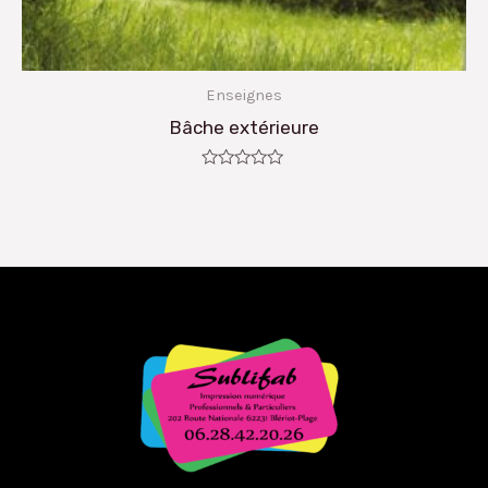
Enseignes
Bâche extérieure
Note
0
sur
5