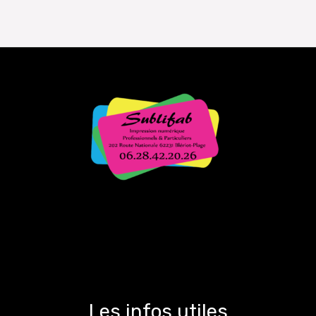
0
sur
5
Les infos utiles