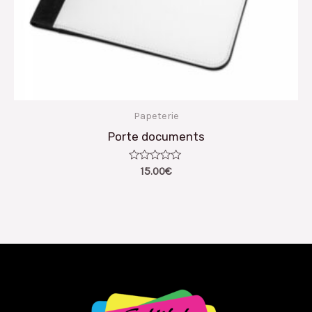
Papeterie
Porte documents
Note
15.00
€
0
sur
5