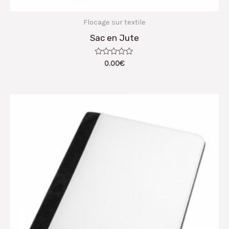
Flocage sur textile
Sac en Jute
Note
0.00
€
0
sur
5