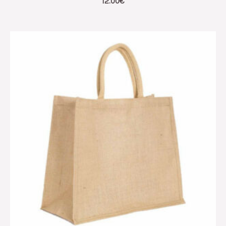
12.00
€
0
sur
5